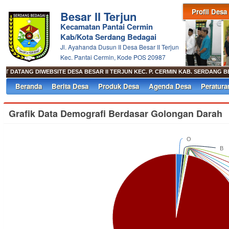
Profil Desa
Besar II Terjun
Kecamatan Pantai Cermin
Kab/Kota Serdang Bedagai
Jl. Ayahanda Dusun II Desa Besar II Terjun
Kec. Pantai Cermin, Kode POS 20987
T DATANG DIWEBSITE DESA BESAR II TERJUN KEC. P. CERMIN KAB. SERDANG 
Beranda
Berita Desa
Produk Desa
Agenda Desa
Peratura
Grafik Data Demografi Berdasar Golongan Darah
O
B