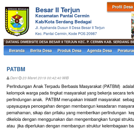
Profil Desa
Besar II Terjun
Kecamatan Pantai Cermin
Kab/Kota Serdang Bedagai
Jl. Ayahanda Dusun II Desa Besar II Terjun
Kec. Pantai Cermin, Kode POS 20987
 DATANG DIWEBSITE DESA BESAR II TERJUN KEC. P. CERMIN KAB. SERDANG B
Beranda
Berita Desa
Produk Desa
Agenda Desa
Peratura
PATBM
Dani
23 Maret 2019 00:42:40 WIB
Perlindungan Anak Terpadu Berbasis Masyarakat (PATBM) adalah
kelompok warga pada tingkat masyarakat yang bekerja secara ter
perlindungan anak. PATBM merupakan inisiatif masyarakat sebag
upayaupaya pencegahan dengan membangun kesadaran masyaraka
pemahaman, sikap dan prilaku yang memberikan perlindungan ke
dikelola dengan menggunakan dan mengembangkan fungsi strukt
atau jika diperlukan dengan membangun struktur kelembagaan ba