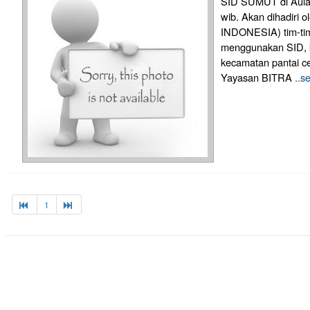
SID SUMUT di Aula 
wib. Akan dihadiri
INDONESIA) tim-tim
menggunakan SID, k
kecamatan pantai ce
Yayasan BITRA
..s
1