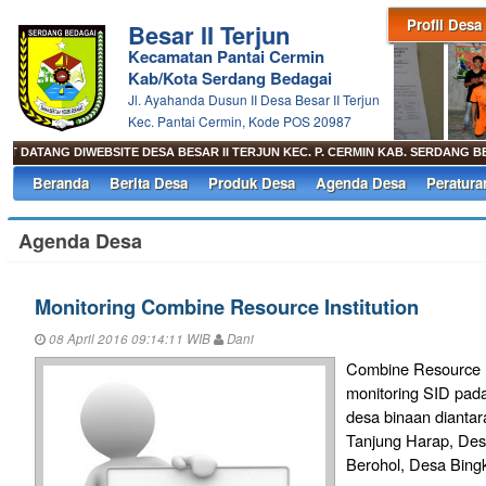
Profil Desa
Besar II Terjun
Kecamatan Pantai Cermin
Kab/Kota Serdang Bedagai
Jl. Ayahanda Dusun II Desa Besar II Terjun
Kec. Pantai Cermin, Kode POS 20987
 DATANG DIWEBSITE DESA BESAR II TERJUN KEC. P. CERMIN KAB. SERDANG B
Beranda
Berita Desa
Produk Desa
Agenda Desa
Peratura
Agenda Desa
Monitoring Combine Resource Institution
08 April 2016 09:14:11 WIB
Dani
Combine Resource I
monitoring SID pada
desa binaan diantar
Tanjung Harap, Des
Berohol, Desa Bing