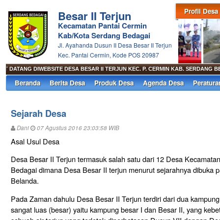
Profil Desa
Besar II Terjun
Kecamatan Pantai Cermin
Kab/Kota Serdang Bedagai
Jl. Ayahanda Dusun II Desa Besar II Terjun
Kec. Pantai Cermin, Kode POS 20987
 DATANG DIWEBSITE DESA BESAR II TERJUN KEC. P. CERMIN KAB. SERDANG B
Beranda
Berita Desa
Produk Desa
Agenda Desa
Peratura
Sejarah Desa
Dani
07 Agustus 2016 23:03:58 WIB
Asal Usul Desa
Desa Besar II Terjun termasuk salah satu dari 12 Desa Kecamata
Bedagai dimana Desa Besar II terjun menurut sejarahnya dibuka 
Belanda.
Pada Zaman dahulu Desa Besar II Terjun terdiri dari dua kampun
sangat luas (besar) yaitu kampung besar I dan Besar II, yang kebe