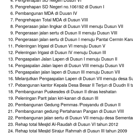
Pengrehapan SD Negeri no.106192 di Dusun I
Pembangunan MDA di Duusn IV
Pengrehapan Total MDA di Dusun VIII
Pengerasan jalan lingkar di Dusun VIII menuju Dusun VII
Pengerasan jalan sertu di Dusun II menuju Dusun VIII
Pengerasan jalan sertu di Dusun I menuju Pantai Cermin Kan
Peleningan Irigasi di Dusun VI menuju Dusun V
Peleningan Irigasi di Dusun IV menuju Dusun III
Pengaspalan Jalan Lapen di Dusun I menuju Dusun II
Pengaspalan Jalan lapen di Dusun VIII menuju Dusun VII
Pengaspalan jalan lapen di Dusun III menuju Dusun VII
Melanjutkan Pengaspalan Lapen di Dusun VII menuju desa Su
Pebangunan kantor Kepala Desa Besar II Terjun di Duudn II 
Pembangunan Puskesdes di Dusun II dinas keshatan
Peleningan Parit jalan kiri-kanan di dusun III
Pembangunan Gedung Pemmas /Posyandu di Dusun II
Pembangunan gedung Pertahanan Pangan di Dusun VIII
Pembangunan jalan sertu di Dusun VII menuju desa Sementa
Rehap total Mesjid Al-Raudah di Dusun VI tahun 2012
Rehap total Mesjid Sirajur Rahmah di Dusun III tahun 2009