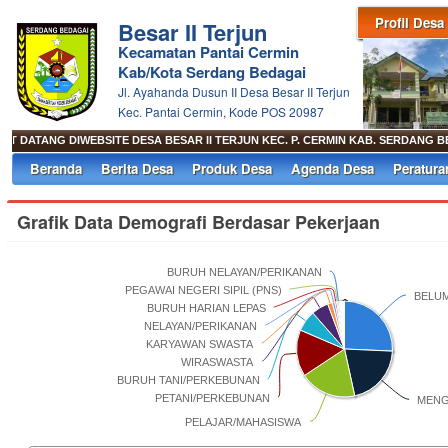
Profil Desa
Besar II Terjun
Kecamatan Pantai Cermin
Kab/Kota Serdang Bedagai
Jl. Ayahanda Dusun II Desa Besar II Terjun
Kec. Pantai Cermin, Kode POS 20987
DATANG DIWEBSITE DESA BESAR II TERJUN KEC. P. CERMIN KAB. SERDANG BE
Beranda
Berita Desa
Produk Desa
Agenda Desa
Peratura
Grafik Data Demografi Berdasar Pekerjaan
BURUH NELAYAN/PERIKANAN
PEGAWAI NEGERI SIPIL (PNS)
BELUM
BURUH HARIAN LEPAS
NELAYAN/PERIKANAN
KARYAWAN SWASTA
WIRASWASTA
BURUH TANI/PERKEBUNAN
PETANI/PERKEBUNAN
MENG
PELAJAR/MAHASISWA