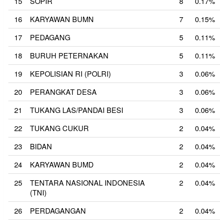
15
SOPIR
8
0.17%
16
KARYAWAN BUMN
7
0.15%
17
PEDAGANG
5
0.11%
18
BURUH PETERNAKAN
5
0.11%
19
KEPOLISIAN RI (POLRI)
3
0.06%
20
PERANGKAT DESA
3
0.06%
21
TUKANG LAS/PANDAI BESI
3
0.06%
22
TUKANG CUKUR
2
0.04%
23
BIDAN
2
0.04%
24
KARYAWAN BUMD
2
0.04%
25
TENTARA NASIONAL INDONESIA
2
0.04%
(TNI)
26
PERDAGANGAN
2
0.04%