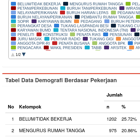
BELUM/TIDAK BEKERJA
MENGURUS RUMAH TANGGA
PEL
PETANI/PERKEBUNAN
BURUH TANI/PERKEBUNAN
WIRAS
NELAYAN/PERIKANAN
BURUH HARIAN LEPAS
PEGAWAI NE
BURUH NELAYAN/PERIKANAN
PEMBANTU RUMAH TANGGA
SOPIR
KARYAWAN BUMN
PEDAGANG
BURUH PETER
PERANGKAT DESA
TUKANG LAS/PANDAI BESI
TUKANG C
KARYAWAN BUMD
TENTARA NASIONAL INDONESIA (TNI)
P
PENELITI
KONSTRUKSI
PENATA RIAS
PENSIUNAN
JURU MASAK
PENYIAR RADIO
TUKANG GIGI
ANGGOTA
ANGGOTA DPR-RI
PENATA BUSANA
ANGGOTA BPK
PI
PENGACARA
WAKIL PRESIDEN
TABIB
ARSITEK
A
KEPALA DESA
PERANCANG BUSANA
KONSULTAN
GU
1/2
TUKANG BATU
BUPATI
PASTOR
APOTEKER
TUKAN
USTADZ/MUBALIGH
PENYIAR TELEVISI
TUKANG JAHIT
PROMOTOR ACARA
PELAUT
DOSEN
ANGGOTA DPD
PRESIDEN
PARANORMAL
SENIMAN
NOTARIS
AN
PARAJI
AKUNTAN
DUTA BESAR
BIARAWATI
PENT
Tabel Data Demografi Berdasar Pekerjaan
TUKANG LISTRIK
WAKIL GUBERNUR
LAINNYA
PETER
WAKIL BUPATI
INDUSTRI
WARTAWAN
PSIKIATER/PSI
BELUM MENGISI
Jumlah
No
Kelompok
n
%
1
BELUM/TIDAK BEKERJA
1202
25.72%
2
MENGURUS RUMAH TANGGA
975
20.86%