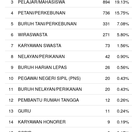
3
PELAJAR/MAHASISWA
894
19.13%
4
PETANI/PERKEBUNAN
736
15.75%
5
BURUH TANI/PERKEBUNAN
331
7.08%
6
WIRASWASTA
271
5.80%
7
KARYAWAN SWASTA
73
1.56%
8
NELAYAN/PERIKANAN
42
0.90%
9
BURUH HARIAN LEPAS
26
0.56%
10
PEGAWAI NEGERI SIPIL (PNS)
20
0.43%
11
BURUH NELAYAN/PERIKANAN
20
0.43%
12
PEMBANTU RUMAH TANGGA
12
0.26%
13
GURU
11
0.24%
14
KARYAWAN HONORER
9
0.19%