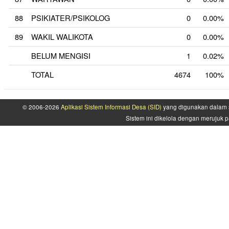
88
PSIKIATER/PSIKOLOG
0
0.00%
89
WAKIL WALIKOTA
0
0.00%
BELUM MENGISI
1
0.02%
TOTAL
4674
100%
© 2006-2026
Aplikasi Sistem Informasi Desa (SID)
yang digunakan dalam s
Sistem ini dikelola dengan merujuk p